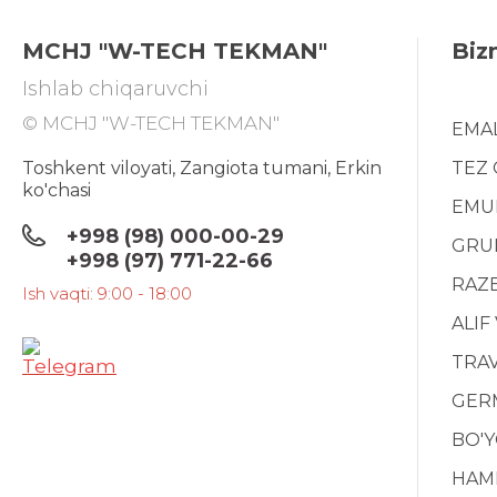
MCHJ "W-TECH TEKMAN"
Biz
Ishlab chiqaruvchi
© MCHJ "W-TECH TEKMAN"
EMA
Toshkent viloyati, Zangiota tumani, Erkin
TEZ
ko'chasi
EMU
+998 (98) 000-00-29
GRU
+998 (97) 771-22-66
RAZ
Ish vaqti: 9:00 - 18:00
ALIF
TRAV
GERM
BO'
HAM