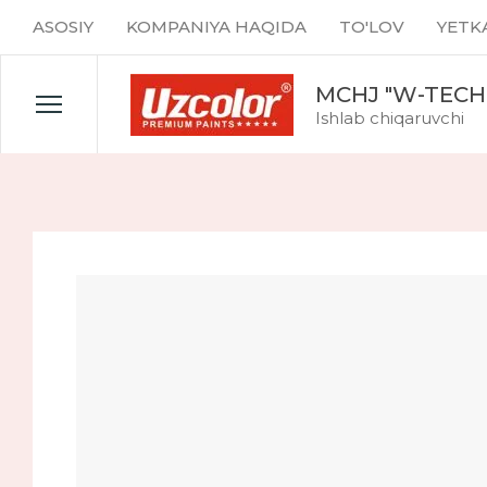
ASOSIY
KOMPANIYA HAQIDA
TO'LOV
YETK
MCHJ "W-TECH
Ishlab chiqaruvchi