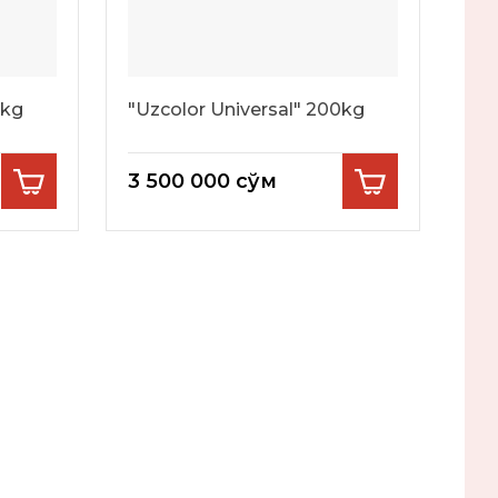
0kg
"Uzcolor Universal" 200kg
3 500 000
сўм