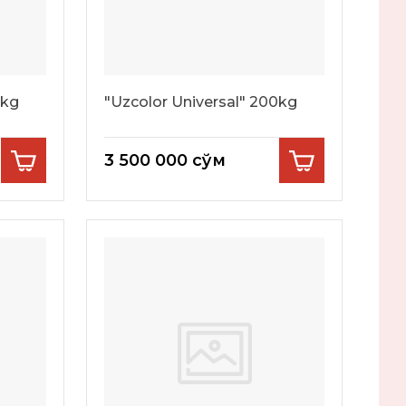
0kg
"Uzcolor Universal" 200kg
3 500 000
сўм