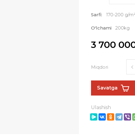
Sarfi:
170-200 g/m² 
O'lchami
200kg
3 700 00
Miqdori
Savatga
Ulashish