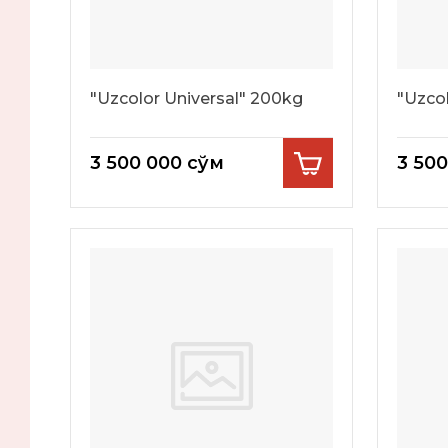
"Uzcolor Universal" 200kg
"Uzco
3 500 000
сўм
3 50