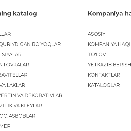
ning katalog
Kompaniya h
LLAR
ASOSIY
 QURIYDIGAN BO'YOQLAR
KOMPANIYA HAQ
LSIYALAR
TO'LOV
NTOVKALAR
YETKAZIB BERIS
BAVITELLAR
KONTAKTLAR
 VA LAKLAR
KATALOGLAR
ERTIN VA DEKORATIVLAR
ITIK VA KLEYLAR
YOQ ASBOBLARI
MER