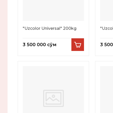
"Uzcolor Universal" 200kg
"Uzco
3 500 000
сўм
3 50