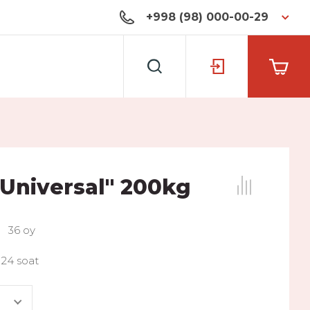
+998 (98) 000-00-29
 Universal" 200kg
36 oy
24 soat