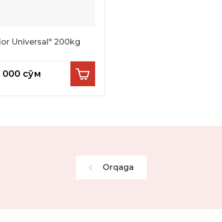
lor Universal" 200kg
0 000
сўм
Orqaga