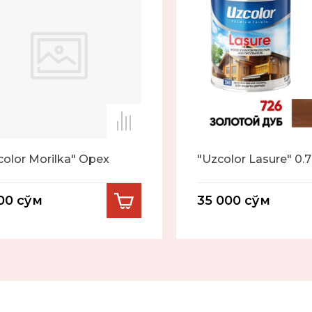
color Morilka" Opex
"Uzcolor Lasure" 0.
00
сўм
35 000
сўм