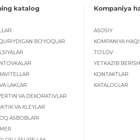
ning katalog
Kompaniya h
LLAR
ASOSIY
 QURIYDIGAN BO'YOQLAR
KOMPANIYA HAQ
LSIYALAR
TO'LOV
NTOVKALAR
YETKAZIB BERIS
BAVITELLAR
KONTAKTLAR
 VA LAKLAR
KATALOGLAR
ERTIN VA DEKORATIVLAR
ITIK VA KLEYLAR
YOQ ASBOBLARI
MER
OLOR LASURE LAK