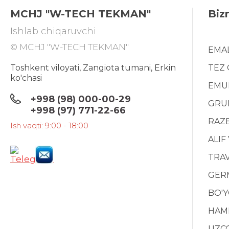
MCHJ "W-TECH TEKMAN"
Biz
Ishlab chiqaruvchi
© MCHJ "W-TECH TEKMAN"
EMA
Toshkent viloyati, Zangiota tumani, Erkin
TEZ
ko'chasi
EMU
+998 (98) 000-00-29
GRU
+998 (97) 771-22-66
RAZ
Ish vaqti: 9:00 - 18:00
ALIF
TRAV
GERM
BO'
HAM
UZC