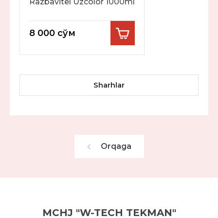
Razbavitel Uzcolor 1000ml
8 000
сўм
Sharhlar
Orqaga
MCHJ "W-TECH TEKMAN"