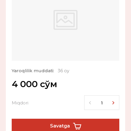
Yaroqlilik muddati:
36 oy
4 000
сўм
Miqdori
Savatga