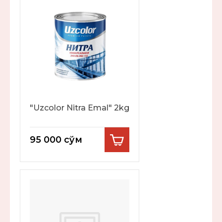
"Uzcolor Nitra Emal" 2kg
95 000
сўм