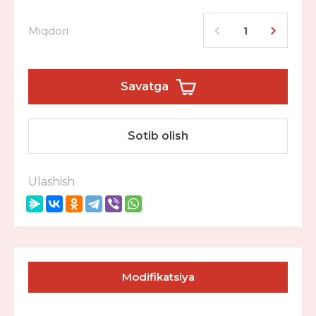
Miqdori
Savatga
Sotib olish
Ulashish
Modifikatsiya