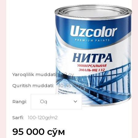
Yaroqlilik muddati:
48 oy
Quritish muddati:
30-45 daqiqa
Rangi:
Sarfi:
100-120gr/m2
95 000
сўм