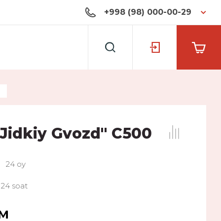
+998 (98) 000-00-29
 Jidkiy Gvozd" C500
24 oy
24 soat
м