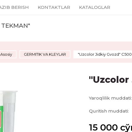
AZIB BERISH
KONTAKTLAR
KATALOGLAR
 TEKMAN"
Asosiy
GERMITIK VA KLEYLAR
"Uzcolor Jidkiy Gvozd" C500
"Uzcolor
Yaroqlilik muddati:
Quritish muddati:
15 000
сў