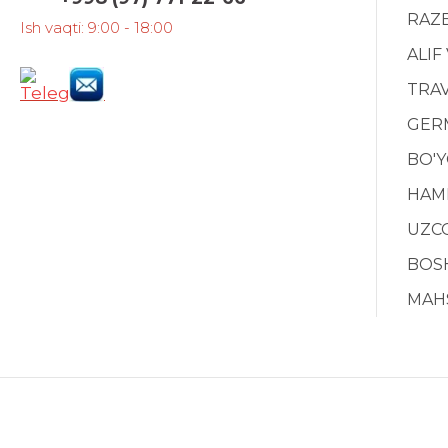
RAZ
Ish vaqti: 9:00 - 18:00
ALIF
TRAV
GERM
BO'
HAM
UZC
BOS
MAH