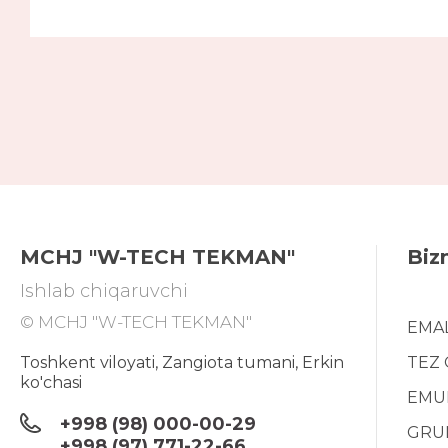
MCHJ "W-TECH TEKMAN"
Biz
Ishlab chiqaruvchi
© MCHJ "W-TECH TEKMAN"
EMA
Toshkent viloyati, Zangiota tumani, Erkin
TEZ
ko'chasi
EMU
+998 (98) 000-00-29
GRU
+998 (97) 771-22-66