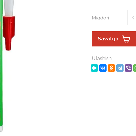
Miqdori
Savatga
Ulashish