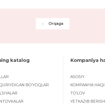
Orqaga
ning katalog
Kompaniya h
LLAR
ASOSIY
 QURIYDIGAN BO'YOQLAR
KOMPANIYA HAQ
LSIYALAR
TO'LOV
NTOVKALAR
YETKAZIB BERIS