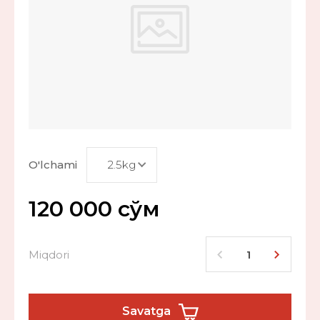
O'lchami
120 000
сўм
Miqdori
Savatga