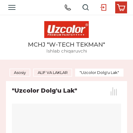
MCHJ "W-TECH TEKMAN"
Ishlab chiqaruvchi
Asosiy
ALIF VA LAKLAR
"Uzcolor Dolg'u Lak"
"Uzcolor Dolg'u Lak"