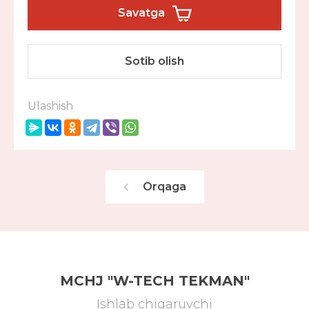
Savatga
Sotib olish
Ulashish
Orqaga
MCHJ "W-TECH TEKMAN"
Ishlab chiqaruvchi