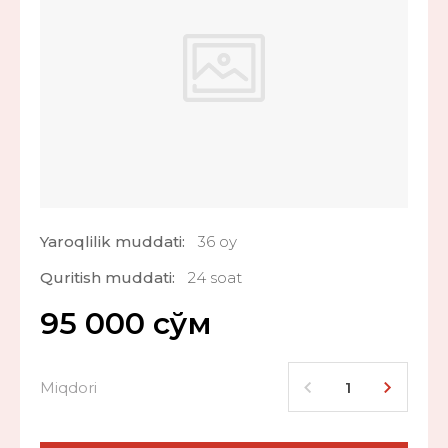
Yaroqlilik muddati:
36 oy
Quritish muddati:
24 soat
95 000
сўм
Miqdori